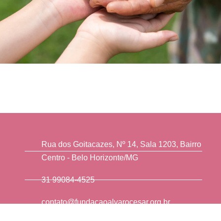
Rua dos Goitacazes, Nº 14, Sala 1203, Bairro
Centro - Belo Horizonte/MG⠀
31 99084-4525
contato@fundacaoalvarocesar.org.br